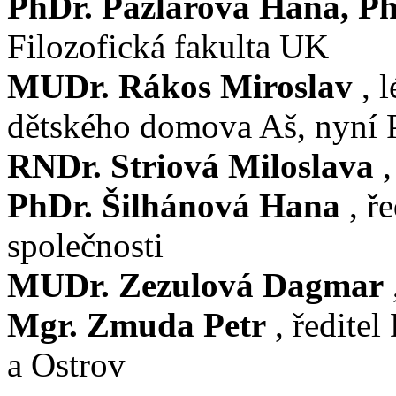
PhDr. Pazlarová Hana, Ph
Filozofická fakulta UK
MUDr. Rákos Miroslav
, l
dětského domova Aš, nyn
RNDr. Striová Miloslava
,
PhDr. Šilhánová Hana
, ř
společnosti
MUDr. Zezulová Dagmar
Mgr. Zmuda Petr
, ředite
a Ostrov