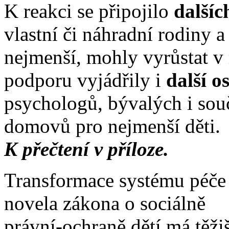
K reakci se připojilo
dalšíc
vlastní či náhradní rodiny a 
nejmenší, mohly vyrůstat v
podporu vyjádřily i
další o
psychologů, bývalých i so
domovů pro nejmenší děti.
K přečtení v příloze.
Transformace systému péče 
novela zákona o sociálně
právní-ochraně dětí má těžiš