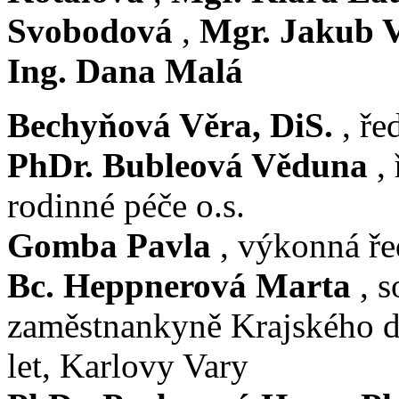
Svobodová
,
Mgr. Jakub 
Ing. Dana Malá
Bechyňová Věra, DiS.
, ře
PhDr. Bubleová Věduna
, 
rodinné péče o.s.
Gomba Pavla
, výkonná ř
Bc. Heppnerová Marta
, s
zaměstnankyně Krajského d
let, Karlovy Vary