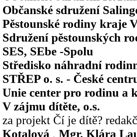
Občanské sdružení Saling
Pěstounské rodiny kraje Vy
Sdružení pěstounských ro
SES, SEbe -Spolu
Středisko náhradní rodin
STŘEP o. s. - České centr
Unie center pro rodinu a 
V zájmu dítěte, o.s.
za projekt Čí je dítě? redak
Kotalová
,
Mgr. Klára La