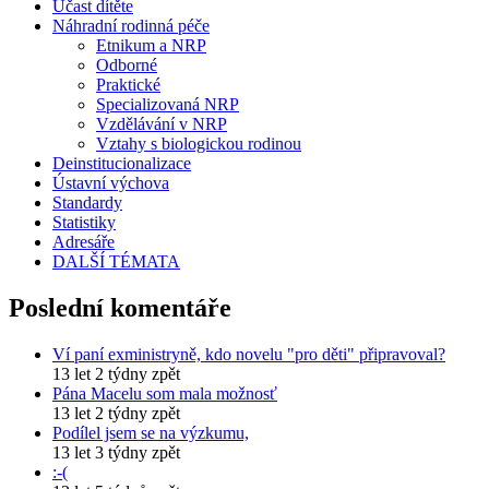
Účast dítěte
Náhradní rodinná péče
Etnikum a NRP
Odborné
Praktické
Specializovaná NRP
Vzdělávání v NRP
Vztahy s biologickou rodinou
Deinstitucionalizace
Ústavní výchova
Standardy
Statistiky
Adresáře
DALŠÍ TÉMATA
Poslední komentáře
Ví paní exministryně, kdo novelu "pro děti" připravoval?
13 let 2 týdny zpět
Pána Macelu som mala možnosť
13 let 2 týdny zpět
Podílel jsem se na výzkumu,
13 let 3 týdny zpět
:-(