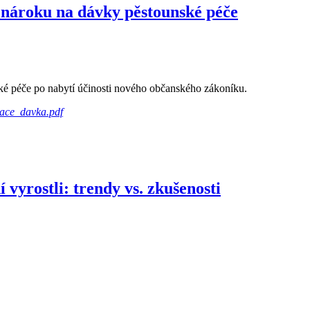
 nároku na dávky pěstounské péče
ké péče po nabytí účinosti nového občanského zákoníku.
mace_davka.pdf
 vyrostli: trendy vs. zkušenosti