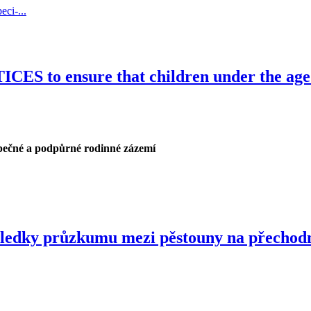
ci-...
ensure that children under the age of t
ezpečné a podpůrné rodinné zázemí
sledky průzkumu mezi pěstouny na přechod