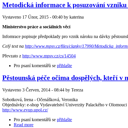
Metodická informace k posuzování vzniku
Vystaveno 17 Únor, 2015 - 00:40 by katerina
Ministerstvo práce a sociálních věcí
Infomrace popisuje předpoklady pro vznik nároku na dávky pěstouns
Celý text na
http://www.mpsv.cz/files/clanky/17990/Metodicka_infor
Převzato z
http://www.mpsv.cz/cs/14504
Pro psaní komentářů se
přihlašte
Pěstounská péče očima dospělých, kteří v ní
Vystaveno 3 Červen, 2014 - 08:44 by Tereza
Sobotková, Irena - Očenášková, Veronika
Objednávky: e-shop Vydavatelství Univerzity Palackého v Olomouci
http://www.evup.upol.cz/
Pro psaní komentářů se
přihlašte
Read more