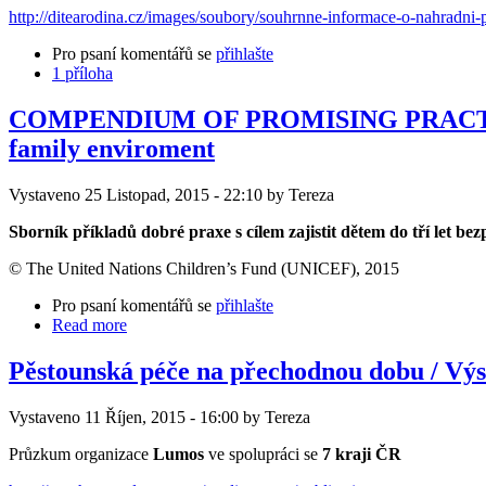
http://ditearodina.cz/images/soubory/souhrnne-informace-o-nahradni-pe
Pro psaní komentářů se
přihlašte
1 příloha
COMPENDIUM OF PROMISING PRACTICES to 
family enviroment
Vystaveno 25 Listopad, 2015 - 22:10 by Tereza
Sborník příkladů dobré praxe s cílem zajistit dětem do tří let b
© The United Nations Children’s Fund (UNICEF), 2015
Pro psaní komentářů se
přihlašte
Read more
Pěstounská péče na přechodnou dobu / Vý
Vystaveno 11 Říjen, 2015 - 16:00 by Tereza
Průzkum organizace
Lumos
ve spolupráci se
7 kraji ČR