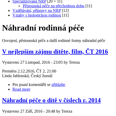
Specializovaná NRP
[20 + 11]
Pěstounská péče na přechodnou dobu
[11]
Vzdělávání, přípravy na NRP
[12]
Vztahy s biologickou rodinou
[11]
Náhradní rodinná péče
Osvojení, pěstounská péče a další rodinné formy náhradní péče
V nejlepším zájmu dítěte, film, ČT 2016
Vystaveno 27 Listopad, 2016 - 23:05 by Tereza
Premiéra 2.12.2016, ČT 2, 21:00
Linda Jablonská, Český žurnál
Pro psaní komentářů se
přihlašte
Read more
Náhradní péče o dítě v číslech r. 2014
Vystaveno 27 Září, 2016 - 20:48 by Tereza