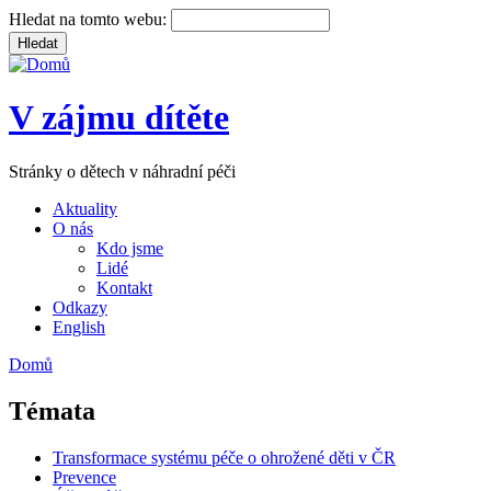
Hledat na tomto webu:
V zájmu dítěte
Stránky o dětech v náhradní péči
Aktuality
O nás
Kdo jsme
Lidé
Kontakt
Odkazy
English
Domů
Témata
Transformace systému péče o ohrožené děti v ČR
Prevence