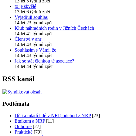
13 let 5 týdnů zpět
to je skvělé
13 let 6 týdnů zpět
Vyjadřuji souhlas
14 let 23 týdnů zpět
Klub náhradních rodin v Jižních Čechách
14 let 41 týdnů zpět
Členství v anr
14 let 43 týdnů zpět
Souhlasím s Vámi, že
14 let 43 týdnů zpět
Jak se stát členkou té asociace?
14 let 44 týdnů zpět
RSS kanál
Podtémata
Děti a mladí lidé v NRP, odchod z NRP
[23]
Etnikum a NRP
[11]
Odborné
[27]
Praktické
[79]