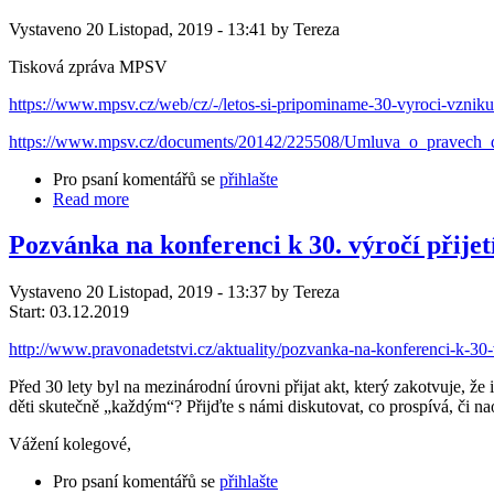
Vystaveno 20 Listopad, 2019 - 13:41 by Tereza
Tisková zpráva MPSV
https://www.mpsv.cz/web/cz/-/letos-si-pripominame-30-vyroci-vzniku
https://www.mpsv.cz/documents/20142/225508/Umluva_o_pravech_dit
Pro psaní komentářů se
přihlašte
Read more
Pozvánka na konferenci k 30. výročí přije
Vystaveno 20 Listopad, 2019 - 13:37 by Tereza
Start:
03.12.2019
http://www.pravonadetstvi.cz/aktuality/pozvanka-na-konferenci-k-30-
Před 30 lety byl na mezinárodní úrovni přijat akt, který zakotvuje, ž
děti skutečně „každým“? Přijďte s námi diskutovat, co prospívá, či 
Vážení kolegové,
Pro psaní komentářů se
přihlašte