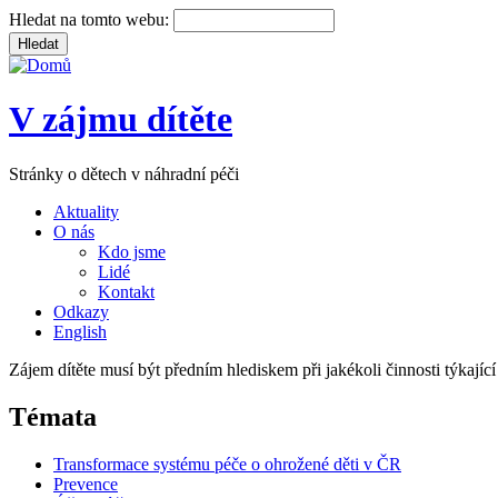
Hledat na tomto webu:
V zájmu dítěte
Stránky o dětech v náhradní péči
Aktuality
O nás
Kdo jsme
Lidé
Kontakt
Odkazy
English
Zájem dítěte musí být předním hlediskem při jakékoli činnosti týkající 
Témata
Transformace systému péče o ohrožené děti v ČR
Prevence