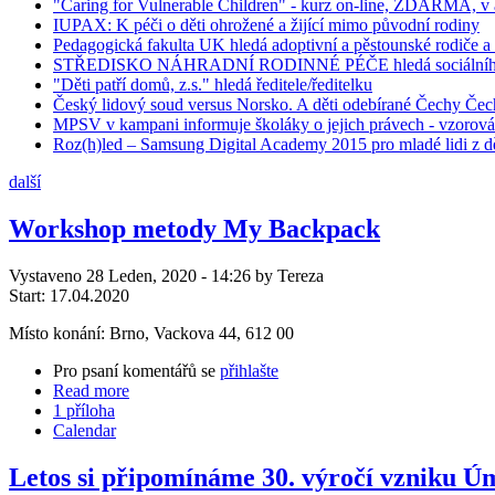
"Caring for Vulnerable Children" - kurz on-line, ZDARMA, v a
IUPAX: K péči o děti ohrožené a žijící mimo původní rodiny
Pedagogická fakulta UK hledá adoptivní a pěstounské rodiče a
STŘEDISKO NÁHRADNÍ RODINNÉ PÉČE hledá sociálního pr
"Děti patří domů, z.s." hledá ředitele/ředitelku
Český lidový soud versus Norsko. A děti odebírané Čechy Č
MPSV v kampani informuje školáky o jejich právech - vzorová
Roz(h)led – Samsung Digital Academy 2015 pro mladé lidi z d
další
Workshop metody My Backpack
Vystaveno 28 Leden, 2020 - 14:26 by Tereza
Start:
17.04.2020
Místo konání: Brno, Vackova 44, 612 00
Pro psaní komentářů se
přihlašte
Read more
1 příloha
Calendar
Letos si připomínáme 30. výročí vzniku Ú