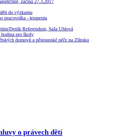
ngličtině, začíná 27.3.2017
 děti do výzkumu
acovníka - terapeuta
echům/Deník Referendum, Saša Uhlová
 hodina pro školy
ětských domovů a pěstounské péče na Zlínsku
mluvy o právech dětí