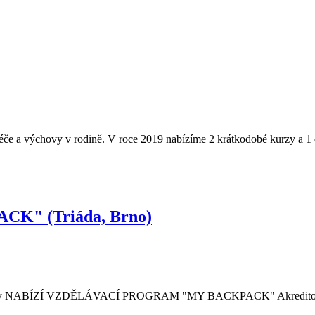
éče a výchovy v rodině. V roce 2019 nabízíme 2 krátkodobé kurzy a 1
" (Triáda, Brno)
ní metody NABÍZÍ VZDĚLÁVACÍ PROGRAM "MY BACKPACK" Akreditov