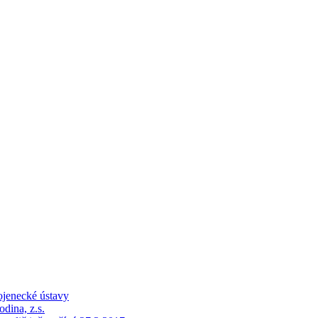
kojenecké ústavy
dina, z.s.