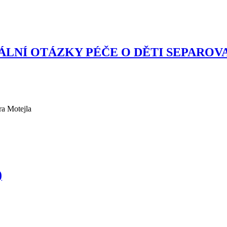
UÁLNÍ OTÁZKY PÉČE O DĚTI SEPAROVA
ra Motejla
)