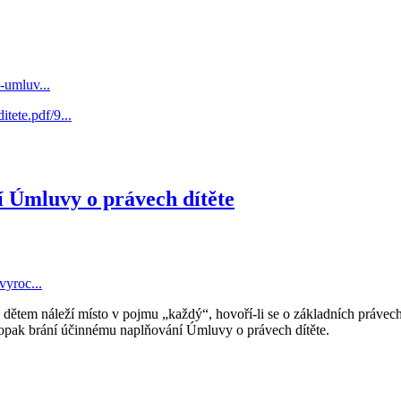
-umluv...
ete.pdf/9...
tí Úmluvy o právech dítěte
vyroc...
e i dětem náleží místo v pojmu „každý“, hovoří-li se o základních práve
naopak brání účinnému naplňování Úmluvy o právech dítěte.