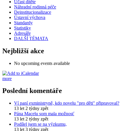
Účast dítěte
Náhradní rodinná péče
Deinstitucionalizace
Ústavní výchova
Standardy
Statistiky
Adresáře
DALŠÍ TÉMATA
Nejbližší akce
No upcoming events available
more
Poslední komentáře
Ví paní exministryně, kdo novelu "pro děti" připravoval?
13 let 2 týdny zpět
Pána Macelu som mala možnosť
13 let 2 týdny zpět
Podílel jsem se na výzkumu,
13 let 3 týdny zpět