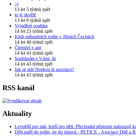
:-(
13 let 5 týdnů zpět
to je skvělé
13 let 6 týdnů zpět
Vyjadřuji souhlas
14 let 23 týdnů zpět
Klub náhradních rodin v Jižních Čechách
14 let 40 týdnů zpět
Členství v anr
14 let 43 týdnů zpět
Souhlasím s Vámi, že
14 let 43 týdnů zpět
Jak se stát členkou té asociace?
14 let 43 týdnů zpět
RSS kanál
Aktuality
Levnější pro stát, lepší pro děti. Přechodní pěstouni nahrazují 
Děti patří do rodin, ne do ústavů - PETICE - Asociace Dítě a Ro