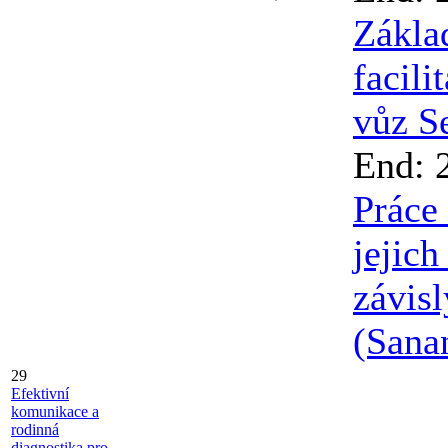
Zákla
facili
vůz S
End: 
Práce 
jejich
závisl
(Sana
29
Efektivní
komunikace a
rodinná
diagnostika pro