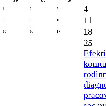
Po
Út
St
4
1
2
3
11
8
9
10
18
15
16
17
25
Efekt
komun
rodin
diagn
praco
soc.p