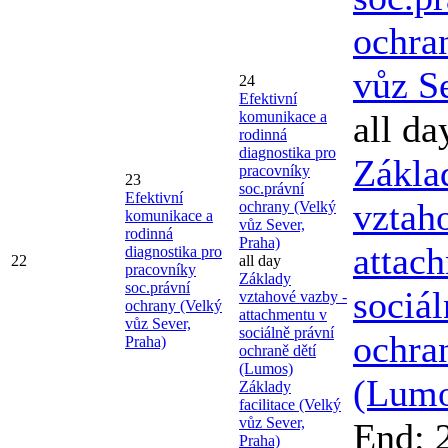
ochra
vůz S
24
Efektivní
komunikace a
all da
rodinná
diagnostika pro
Zákla
pracovníky
23
soc.právní
Efektivní
vztah
ochrany (Velký
komunikace a
vůz Sever,
rodinná
Praha)
attac
diagnostika pro
22
all day
pracovníky
Základy
soc.právní
sociál
vztahové vazby -
ochrany (Velký
attachmentu v
vůz Sever,
sociálně právní
ochran
Praha)
ochraně dětí
(Lumos)
(Lumo
Základy
facilitace (Velký
vůz Sever,
End: 
Praha)