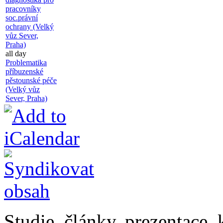
pracovníky
soc.právní
ochrany (Velký
vůz Sever,
Praha)
all day
Problematika
příbuzenské
pěstounské péče
(Velký vůz
Sever, Praha)
Studie, články, prezentace, 