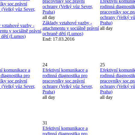
pracovníky soc.právní
Efektivní komunik
íky soc.právní
ochrany (Velký vůz Sever,
rodinná diagnosti
 (Velký vůz Sever,
Praha)
pracovníky soc.pr
all day
ochrany (Velký vů
Základy vztahové vazby -
Praha)
 vztahové vazby -
attachmentu v sociálně právní
all day
entu v sociálně právní
ochraně dětí (Lumos)
 dětí (Lumos)
End: 17.03.2016
24
25
ní komunikace a
Efektivní komunikace a
Efektivní komunik
 diagnostika pro
rodinná diagnostika pro
rodinná diagnosti
íky soc.právní
pracovníky soc.právní
pracovníky soc.pr
 (Velký vůz Sever,
ochrany (Velký vůz Sever,
ochrany (Velký vů
Praha)
Praha)
all day
all day
31
Efektivní komunikace a
rodinná diagnostika pro