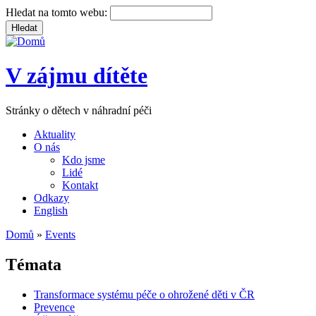
Hledat na tomto webu:
V zájmu dítěte
Stránky o dětech v náhradní péči
Aktuality
O nás
Kdo jsme
Lidé
Kontakt
Odkazy
English
Domů
»
Events
Témata
Transformace systému péče o ohrožené děti v ČR
Prevence