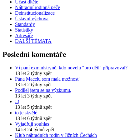
Účast dítěte
Náhradní rodinná péče
Deinstitucionalizace
Ústavní výchova
Standardy
Statistiky
Adresáře
DALŠÍ TÉMATA
Poslední komentáře
Ví paní exministryně, kdo novelu "pro děti" připravoval?
13 let 2 týdny zpět
Pána Macelu som mala možnosť
13 let 2 týdny zpět
Podílel jsem se na výzkumu,
13 let 3 týdny zpět
:-(
13 let 5 týdnů zpět
to je skvělé
13 let 6 týdnů zpět
Vyjadřuji souhlas
14 let 24 týdnů zpět
Klub náhradních rodin v Jižních Čechách