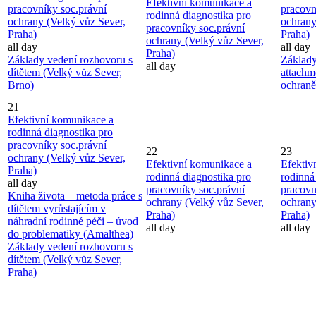
Efektivní komunikace a
pracovníky soc.právní
pracovn
rodinná diagnostika pro
ochrany (Velký vůz Sever,
ochrany
pracovníky soc.právní
Praha)
Praha)
ochrany (Velký vůz Sever,
all day
all day
Praha)
Základy vedení rozhovoru s
Základy
all day
dítětem (Velký vůz Sever,
attachm
Brno)
ochraně
21
Efektivní komunikace a
rodinná diagnostika pro
pracovníky soc.právní
22
23
ochrany (Velký vůz Sever,
Efektivní komunikace a
Efektiv
Praha)
rodinná diagnostika pro
rodinná
all day
pracovníky soc.právní
pracovn
Kniha života – metoda práce s
ochrany (Velký vůz Sever,
ochrany
dítětem vyrůstajícím v
Praha)
Praha)
náhradní rodinné péči – úvod
all day
all day
do problematiky (Amalthea)
Základy vedení rozhovoru s
dítětem (Velký vůz Sever,
Praha)