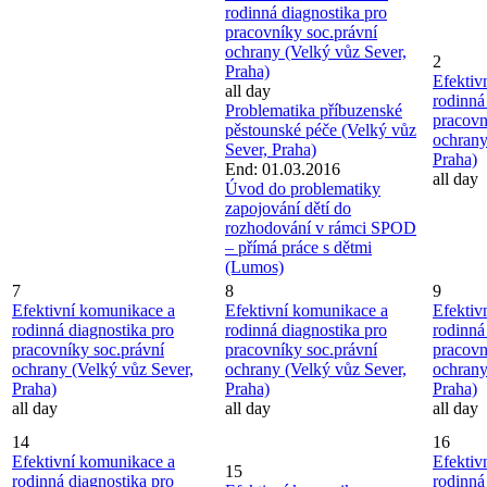
rodinná diagnostika pro
pracovníky soc.právní
ochrany (Velký vůz Sever,
2
Praha)
Efektiv
all day
rodinná
Problematika příbuzenské
pracovn
pěstounské péče (Velký vůz
ochrany
Sever, Praha)
Praha)
End: 01.03.2016
all day
Úvod do problematiky
zapojování dětí do
rozhodování v rámci SPOD
– přímá práce s dětmi
(Lumos)
7
8
9
Efektivní komunikace a
Efektivní komunikace a
Efektiv
rodinná diagnostika pro
rodinná diagnostika pro
rodinná
pracovníky soc.právní
pracovníky soc.právní
pracovn
ochrany (Velký vůz Sever,
ochrany (Velký vůz Sever,
ochrany
Praha)
Praha)
Praha)
all day
all day
all day
14
16
Efektivní komunikace a
Efektiv
15
rodinná diagnostika pro
rodinná