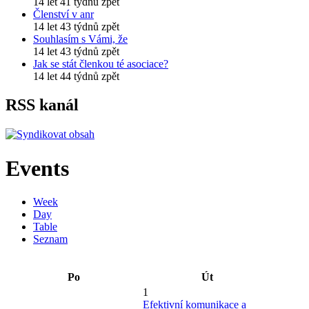
14 let 41 týdnů zpět
Členství v anr
14 let 43 týdnů zpět
Souhlasím s Vámi, že
14 let 43 týdnů zpět
Jak se stát členkou té asociace?
14 let 44 týdnů zpět
RSS kanál
Events
Week
Day
Table
Seznam
Po
Út
1
Efektivní komunikace a