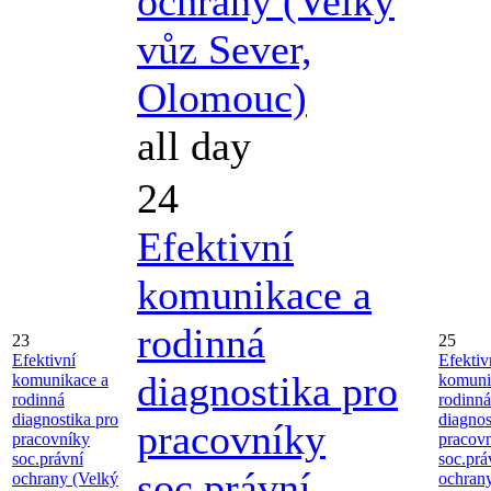
ochrany (Velký
vůz Sever,
Olomouc)
all day
24
Efektivní
komunikace a
rodinná
23
25
Efektivní
Efektiv
diagnostika pro
komunikace a
komuni
rodinná
rodinná
diagnostika pro
diagnos
pracovníky
pracovníky
pracov
soc.právní
soc.prá
soc.právní
ochrany (Velký
ochran