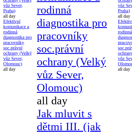
ochrany (Velký
ochran
vůz Sever,
vůz Sev
rodinná
Praha)
Praha)
all day
all day
diagnostika pro
Efektivní
Efektiv
komunikace a
komuni
rodinná
pracovníky
rodinná
diagnostika pro
diagnos
pracovníky
pracov
soc.právní
soc.právní
soc.prá
ochrany (Velký
ochran
ochrany (Velký
vůz Sever,
vůz Sev
Olomouc)
Olomou
all day
all day
vůz Sever,
Olomouc)
all day
Jak mluvit s
dětmi III. (jak