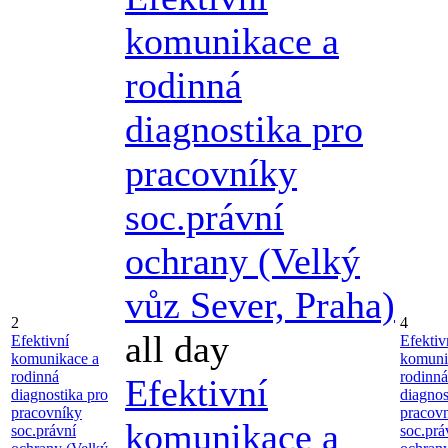
komunikace a
rodinná
diagnostika pro
pracovníky
soc.právní
ochrany (Velký
vůz Sever, Praha)
2
4
all day
Efektivní
Efektiv
komunikace a
komuni
rodinná
rodinná
Efektivní
diagnostika pro
diagnos
pracovníky
pracov
komunikace a
soc.právní
soc.prá