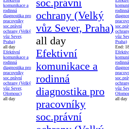
soc.právní
Efektivní
Efektiv
komunikace a
komuni
rodinná
rodinná
ochrany (Velký
diagnostika pro
diagnos
pracovníky
pracov
vůz Sever, Praha)
soc.právní
soc.prá
ochrany (Velký
ochran
vůz Sever,
vůz Sev
all day
Praha)
Praha)
all day
End: 1
Efektivní
Efektivní
Efektiv
komunikace a
komuni
rodinná
komunikace a
rodinná
diagnostika pro
diagnos
pracovníky
pracov
rodinná
soc.právní
soc.prá
ochrany (Velký
ochran
diagnostika pro
vůz Sever,
vůz Sev
Olomouc)
Olomou
all day
all day
pracovníky
soc.právní