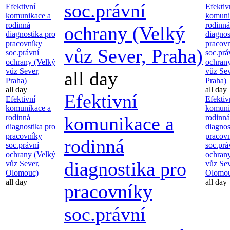
soc.právní
Efektivní
Efektiv
komunikace a
komuni
rodinná
rodinná
ochrany (Velký
diagnostika pro
diagnos
pracovníky
pracov
vůz Sever, Praha)
soc.právní
soc.prá
ochrany (Velký
ochran
vůz Sever,
vůz Sev
all day
Praha)
Praha)
all day
all day
Efektivní
Efektivní
Efektiv
komunikace a
komuni
rodinná
komunikace a
rodinná
diagnostika pro
diagnos
pracovníky
pracov
rodinná
soc.právní
soc.prá
ochrany (Velký
ochran
diagnostika pro
vůz Sever,
vůz Sev
Olomouc)
Olomou
all day
all day
pracovníky
soc.právní