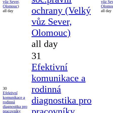
vůz Sever,
vůz Sev
Olomouc)
Olomou
ochrany (Velký
all day
all day
vůz Sever,
Olomouc)
all day
31
Efektivní
komunikace a
rodinná
30
Efektivní
diagnostika pro
komunikace a
rodinná
diagnostika pro
pracovníky
pracovníky