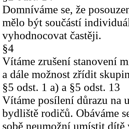
Domníváme se, že posouzení
mělo být součástí individuá
vyhodnocovat častěji.
§4
Vítáme zrušení stanovení m
a dále možnost zřídit skupi
§5 odst. 1 a) a §5 odst. 13
Vítáme posílení důrazu na u
bydliště rodičů. Obáváme se
sobě neumožní umístit dítě 