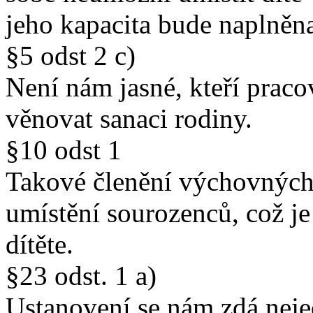
jeho kapacita bude naplněn
§5 odst 2 c)
Není nám jasné, kteří praco
věnovat sanaci rodiny.
§10 odst 1
Takové členění výchovných
umístění sourozenců, což j
dítěte.
§23 odst. 1 a)
Ustanovení se nám zdá nej