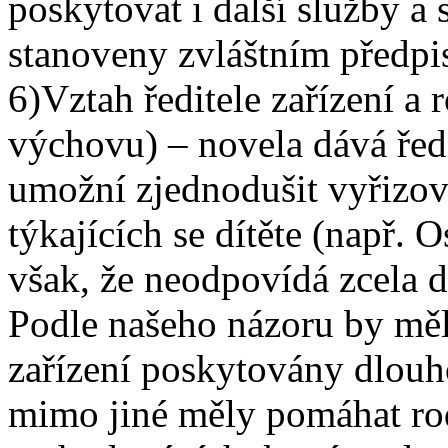
poskytovat i další služby a
stanoveny zvláštním předpi
6)Vztah ředitele zařízení a
výchovu) – novela dává řed
umožní zjednodušit vyřizová
týkajících se dítěte (např.
však, že neodpovídá zcela 
Podle našeho názoru by měl
zařízení poskytovány dlouho
mimo jiné měly pomáhat rod