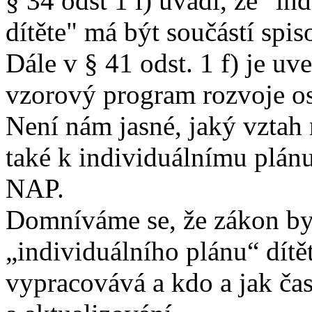
§ 34 odst 1 l) uvádí, že "in
dítěte" má být součástí spi
Dále v § 41 odst. 1 f) je u
vzorový program rozvoje oso
Není nám jasné, jaký vztah
také k individuálnímu plánu
NAP.
Domníváme se, že zákon by m
„individuálního plánu“ dítě
vypracovává a kdo a jak ča