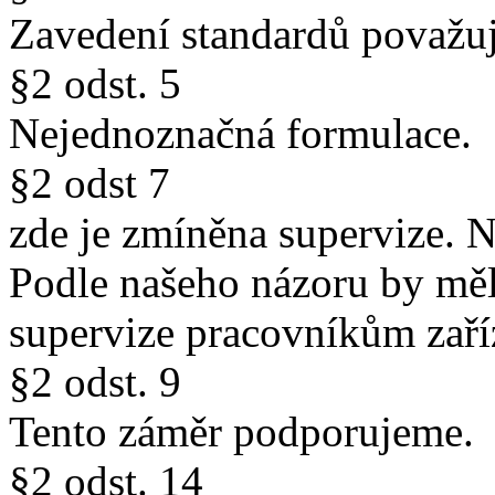
Zavedení standardů považuj
§2 odst. 5
Nejednoznačná formulace.
§2 odst 7
zde je zmíněna supervize. 
Podle našeho názoru by mě
supervize pracovníkům zaříz
§2 odst. 9
Tento záměr podporujeme.
§2 odst. 14