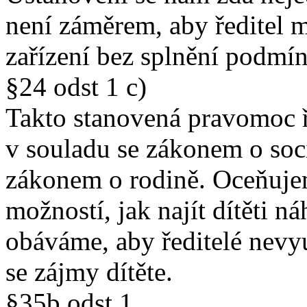
není záměrem, aby ředitel 
zařízení bez splnění podmí
§24 odst 1 c)
Takto stanovená pravomoc ř
v souladu se zákonem o soci
zákonem o rodině. Oceňujem
možností, jak najít dítěti n
obáváme, aby ředitelé nevy
se zájmy dítěte.
§35b odst 1